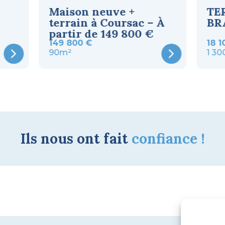
Maison neuve +
TE
terrain à Coursac – À
BR
partir de 149 800 €
149 800 €
18 1
90m²
1 3
Ils nous ont fait
confiance !