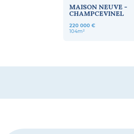
 à bâtir
MAISON NEUVE -
é à
CHAMPCEVINEL
evinel
220 000 €
104m²