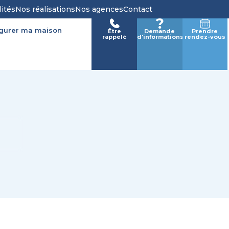
lités
Nos réalisations
Nos agences
Contact
igurer ma maison
Être
Demande
Prendre
rappelé
d'informations
rendez-vous