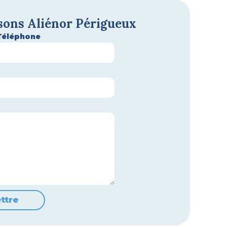
sons Aliénor Périgueux
Téléphone
ttre