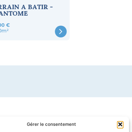
RRAIN A BATIR -
MAISON NEUVE
ANTOME
TERRAIN - SAR
SUR L ISLE
00 €
173 000 €
00m²
90m²
Gérer le consentement