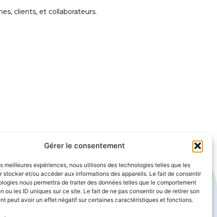
s, clients, et collaborateurs.
Gérer le consentement
les meilleures expériences, nous utilisons des technologies telles que les
teurs
Nous suivre
 stocker et/ou accéder aux informations des appareils. Le fait de consentir
teur maison Périgueux
ologies nous permettra de traiter des données telles que le comportement
n ou les ID uniques sur ce site. Le fait de ne pas consentir ou de retirer son
teur maison Bergerac
 peut avoir un effet négatif sur certaines caractéristiques et fonctions.
eur maison Sarlat
teur maison Boulazac