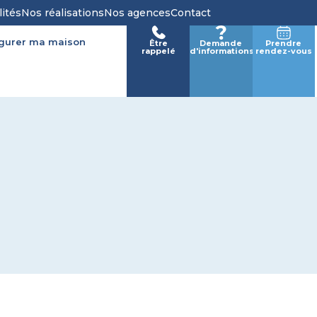
lités
Nos réalisations
Nos agences
Contact
igurer ma maison
Être
Demande
Prendre
rappelé
d'informations
rendez-vous