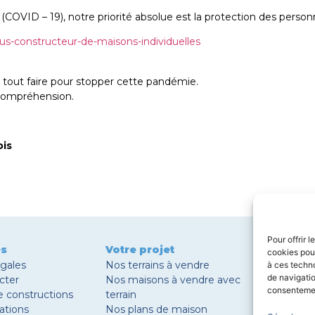
 (COVID – 19), notre priorité absolue est la protection des personne
 tout faire pour stopper cette pandémie.
compréhension.
ois
Pour offrir 
es
Votre projet
Nos Sec
cookies pour
égales
Nos terrains à vendre
Construc
à ces techn
de navigatio
cter
Nos maisons à vendre avec
Construc
consentement
e constructions
terrain
Construct
ations
Nos plans de maison
Construc