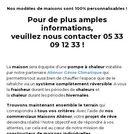
Nos modèles de maisons sont 100% personnalisables !
Pour de plus amples
informations,
veuillez nous contacter 05 33
09 12 33 !
La
maison
sera équipée d’une
pompe à chaleur
installée
par notre partenaire
Aliénor Génie Climatique
qui
permettra tout aussi bien de chauffer l’espace que de le
rafraîchir via un
système complètement réversible
. A vous
la
fraicheur
durant les périodes de
chaleurs
et
la
chaleur
durant les périodes
hivernales
.
Trouvons maintenant ensemble le terrain
qui
correspondra à
tous vos critères
. Avec l’aide de
nos
commerciaux Maisons Aliénor
, votre
projet de rêve
deviendra réalité ! Notre objectif est de répondre à vos
attentes, car cela est au cœur de notre mission de
constructeur de maisons individuelles
.