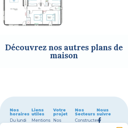
Découvrez nos autres plans de
maison
Nos
Liens
Votre
Nos
Nous
horaires
utiles
projet
Secteurs
suivre
Du lundi
Mentions
Nos
Constructeur
au jeudi
légales
terrains à
maison