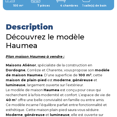
100 m²
7 pièces
4 chambres
1 salle(s) de bain
Description
Découvrez le modèle
Haumea
Plan maison
Haumea à vendre :
Maisons Aliénor
, spécialiste de la construction en
Dordogne
, Corrèze et Charente, vous propose son
modèle
de maison Haumea
. D’une superficie de
100 m²
, cette
maison de plain-pied
est
moderne
,
généreuse
et
lumineuse
, largement ouverte sur l’extérieur.
Le modèle de maison
Haumea
est conçu pour ceux qui
recherchent à la fois modernité et confort. L’espace de vie de
40
m
² offre une belle convivialité en famille ou entre amis.
Ce modèle incarne l’équilibre parfait entre fonctionnalité et
esthétique. Cette maison plain-pied saura vous séduire.
Moderne
,
généreuse
et
lumineuse
, elle est ouverte sur