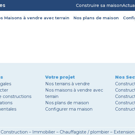
les
Construire sa maison
Actua
s Maisons à vendre avec terrain
Nos plans de maison
Conf
es
Votre projet
Nos Sec
égales
Nos terrains à vendre
Construc
cter
Nos maisons à vendre avec
Construc
e constructions
terrain
Construct
ations
Nos plans de maison
Construc
entales
Configurer ma maison
Construc
Construction
–
Immobilier
–
Chauffagiste / plombier
–
Extension