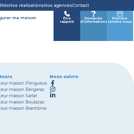
lités
Nos réalisations
Nos agences
Contact
igurer ma maison
Être
Demande
Prendre
rappelé
d'informations
rendez-vous
teurs
Nous suivre
teur maison Périgueux
teur maison Bergerac
eur maison Sarlat
teur maison Boulazac
teur maison Brantôme