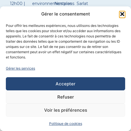
12h00 |
environnementales
Nos plans
Sarlat
14h00 –
de maison
Constructeur
Gérer le consentement
17h30
Configurer
maison
ma
Boulazac
Pour offrir les meilleures expériences, nous utilisons des technologies
Samedi
maison
Constructeur
telles que les cookies pour stocker et/ou accéder aux informations des
sur
maison
appareils. Le fait de consentir à ces technologies nous permettra de
rendez-
Brantôme
traiter des données telles que le comportement de navigation ou les ID
vous
uniques sur ce site. Le fait de ne pas consentir ou de retirer son
consentement peut avoir un effet négatif sur certaines caractéristiques
et fonctions.
Construction
–
Immobilier
–
Chauffagiste / plombier
–
Extension
Gérer les services
Propulsé par
CYL&COM
Accepter
Refuser
Voir les préférences
Politique de cookies