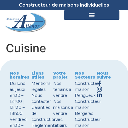
Constructeur de maisons individuelles
Cuisine
Nos
Liens
Votre
Nos
Nous
horaires
utiles
projet
Secteurs
suivre
Du lundi
Mentions
Nos
Constructeur
au jeudi
légales
terrains à
maison
8h30 –
Nous
vendre
Périgueux
12h00 |
contacter
Nos
Constructeur
13h30 –
Garanties
maisons à
maison
18h00
de
vendre
Bergerac
Vendredi
constructions
avec
Constructeur
8h30 –
Réglementations
terrain
maison