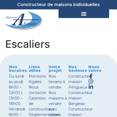
Constructeur de maisons individuelles
Escaliers
Nos
Liens
Votre
Nos
Nous
horaires
utiles
projet
Secteurs
suivre
Du lundi
Mentions
Nos
Constructeur
au jeudi
légales
terrains à
maison
8h30 –
Nous
vendre
Périgueux
12h00 |
contacter
Nos
Constructeur
13h30 –
Garanties
maisons à
maison
18h00
de
vendre
Bergerac
Vendredi
constructions
avec
Constructeur
8h30 –
Réglementations
terrain
maison