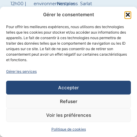
12h00 |
environnementales
Nos plans
Sarlat
14h00 –
de maison
Constructeur
Gérer le consentement
17h30
Configurer
maison
ma
Boulazac
Pour offrir les meilleures expériences, nous utilisons des technologies
Samedi
maison
Constructeur
telles que les cookies pour stocker et/ou accéder aux informations des
sur
maison
appareils. Le fait de consentir à ces technologies nous permettra de
rendez-
Brantôme
traiter des données telles que le comportement de navigation ou les ID
vous
uniques sur ce site. Le fait de ne pas consentir ou de retirer son
consentement peut avoir un effet négatif sur certaines caractéristiques
et fonctions.
Construction
–
Immobilier
–
Chauffagiste / plombier
–
Extension
Gérer les services
Propulsé par
CYL&COM
Accepter
Refuser
Voir les préférences
Politique de cookies