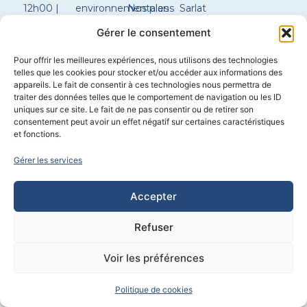
12h00 |
environnementales
Nos plans
Sarlat
14h00 –
de maison
Constructeur
Gérer le consentement
17h30
Configurer
maison
ma
Boulazac
Pour offrir les meilleures expériences, nous utilisons des technologies
Samedi
maison
Constructeur
telles que les cookies pour stocker et/ou accéder aux informations des
sur
maison
appareils. Le fait de consentir à ces technologies nous permettra de
rendez-
Brantôme
traiter des données telles que le comportement de navigation ou les ID
vous
uniques sur ce site. Le fait de ne pas consentir ou de retirer son
consentement peut avoir un effet négatif sur certaines caractéristiques
et fonctions.
Construction
–
Immobilier
–
Chauffagiste / plombier
–
Extension
Gérer les services
Propulsé par
CYL&COM
Accepter
Refuser
Voir les préférences
Politique de cookies