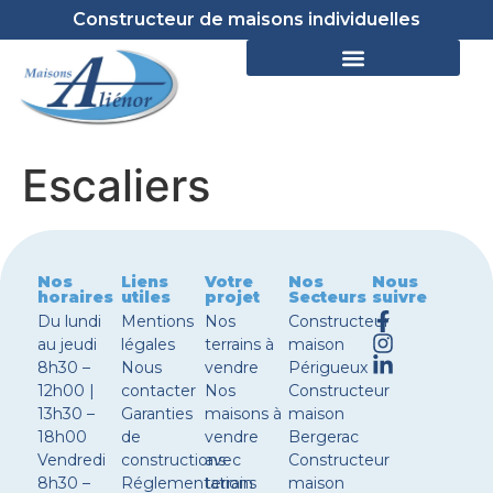
Constructeur de maisons individuelles
Escaliers
Nos
Liens
Votre
Nos
Nous
horaires
utiles
projet
Secteurs
suivre
Du lundi
Mentions
Nos
Constructeur
au jeudi
légales
terrains à
maison
8h30 –
Nous
vendre
Périgueux
12h00 |
contacter
Nos
Constructeur
13h30 –
Garanties
maisons à
maison
18h00
de
vendre
Bergerac
Vendredi
constructions
avec
Constructeur
8h30 –
Réglementations
terrain
maison