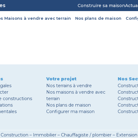
les
Construire sa maison
Actua
s Maisons à vendre avec terrain
Nos plans de maison
Conf
es
Votre projet
Nos Sec
égales
Nos terrains à vendre
Construc
cter
Nos maisons à vendre avec
Construc
e constructions
terrain
Construct
ations
Nos plans de maison
Construc
entales
Configurer ma maison
Construc
Construction
–
Immobilier
–
Chauffagiste / plombier
–
Extension