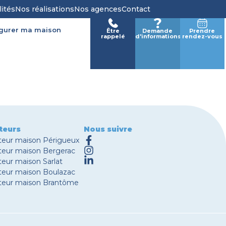
lités
Nos réalisations
Nos agences
Contact
igurer ma maison
Être
Demande
Prendre
rappelé
d'informations
rendez-vous
teurs
Nous suivre
teur maison Périgueux
teur maison Bergerac
eur maison Sarlat
teur maison Boulazac
teur maison Brantôme