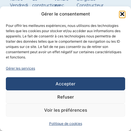
Vendredi
constructions
avec
Constructeur
8h30 –
Réglementations
terrain
maison
Gérer le consentement
12h00 |
environnementales
Nos plans
Sarlat
14h00 –
de maison
Constructeur
Pour offrir les meilleures expériences, nous utilisons des technologies
17h30
Configurer
maison
telles que les cookies pour stocker et/ou accéder aux informations des
ma
Boulazac
appareils. Le fait de consentir à ces technologies nous permettra de
Samedi
traiter des données telles que le comportement de navigation ou les ID
maison
Constructeur
sur
uniques sur ce site. Le fait de ne pas consentir ou de retirer son
maison
consentement peut avoir un effet négatif sur certaines caractéristiques
rendez-
Brantôme
et fonctions.
vous
Gérer les services
Construction
–
Immobilier
–
Chauffagiste / plombier
–
Extension
Accepter
Propulsé par
CYL&COM
Refuser
Voir les préférences
Politique de cookies