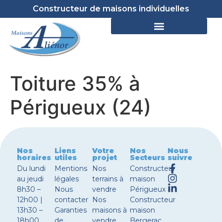
Constructeur de maisons individuelles
Toiture 35% à
Périgueux (24)
Nos
Liens
Votre
Nos
Nous
horaires
utiles
projet
Secteurs
suivre
Du lundi
Mentions
Nos
Constructeur
au jeudi
légales
terrains à
maison
8h30 –
Nous
vendre
Périgueux
12h00 |
contacter
Nos
Constructeur
13h30 –
Garanties
maisons à
maison
18h00
de
vendre
Bergerac