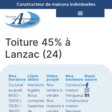
Constructeur de maisons individuelles
Toiture 45% à
Lanzac (24)
Nos
Liens
Votre
Nos
Nous
horaires
utiles
projet
Secteurs
suivre
Du lundi
Mentions
Nos
Constructeur
au jeudi
légales
terrains à
maison
8h30 –
Nous
vendre
Périgueux
12h00 |
contacter
Nos
Constructeur
13h30 –
Garanties
maisons à
maison
18h00
de
vendre
Bergerac