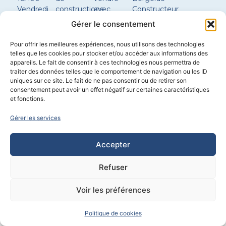
Vendredi
constructions
avec
Constructeur
8h30 –
Réglementations
terrain
maison
Gérer le consentement
12h00 |
environnementales
Nos plans
Sarlat
14h00 –
de maison
Constructeur
Pour offrir les meilleures expériences, nous utilisons des technologies
17h30
Configurer
maison
telles que les cookies pour stocker et/ou accéder aux informations des
ma
Boulazac
appareils. Le fait de consentir à ces technologies nous permettra de
Samedi
traiter des données telles que le comportement de navigation ou les ID
maison
Constructeur
sur
uniques sur ce site. Le fait de ne pas consentir ou de retirer son
maison
consentement peut avoir un effet négatif sur certaines caractéristiques
rendez-
Brantôme
et fonctions.
vous
Gérer les services
Construction
–
Immobilier
–
Chauffagiste / plombier
–
Extension
Accepter
Propulsé par
CYL&COM
Refuser
Voir les préférences
Politique de cookies