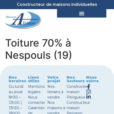
Constructeur de maisons individuelles
Toiture 70% à
Nespouls (19)
Nos
Liens
Votre
Nos
Nous
horaires
utiles
projet
Secteurs
suivre
Du lundi
Mentions
Nos
Constructeur
au jeudi
légales
terrains à
maison
8h30 –
Nous
vendre
Périgueux
12h00 |
contacter
Nos
Constructeur
13h30 –
Garanties
maisons à
maison
18h00
de
vendre
Bergerac