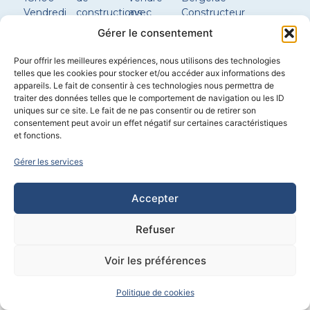
Vendredi
constructions
avec
Constructeur
8h30 –
Réglementations
terrain
maison
Gérer le consentement
12h00 |
environnementales
Nos plans
Sarlat
14h00 –
de maison
Constructeur
Pour offrir les meilleures expériences, nous utilisons des technologies
17h30
Configurer
maison
telles que les cookies pour stocker et/ou accéder aux informations des
ma
Boulazac
appareils. Le fait de consentir à ces technologies nous permettra de
Samedi
traiter des données telles que le comportement de navigation ou les ID
maison
Constructeur
sur
uniques sur ce site. Le fait de ne pas consentir ou de retirer son
maison
consentement peut avoir un effet négatif sur certaines caractéristiques
rendez-
Brantôme
et fonctions.
vous
Gérer les services
Construction
–
Immobilier
–
Chauffagiste / plombier
–
Extension
Accepter
Propulsé par
CYL&COM
Refuser
Voir les préférences
Politique de cookies