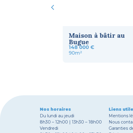
à bâtir à
Maison à bâtir au
s
Bugue
148 000 €
90m²
Nos horaires
Liens util
Du lundi au jeudi
Mentions l
8h30 – 12h00 | 13h30 – 18h00
Nous conta
Vendredi
Garanties d