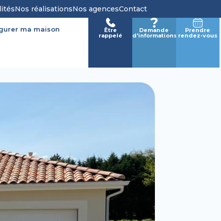
lités
Nos réalisations
Nos agences
Contact
igurer ma maison
Être
Demande
Prendre
rappelé
d'informations
rendez-vous