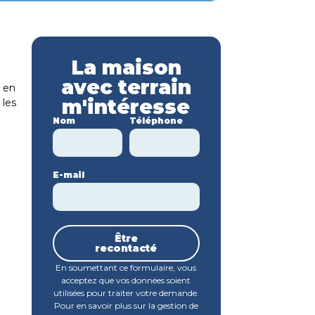
La maison
avec terrain
s en
m'intéresse
 les
Nom
Téléphone
E-mail
Être
recontacté
a
En soumettant ce formulaire, vous
acceptez que vos données soient
utilisées pour traiter votre demande.
Pour en savoir plus sur la gestion de