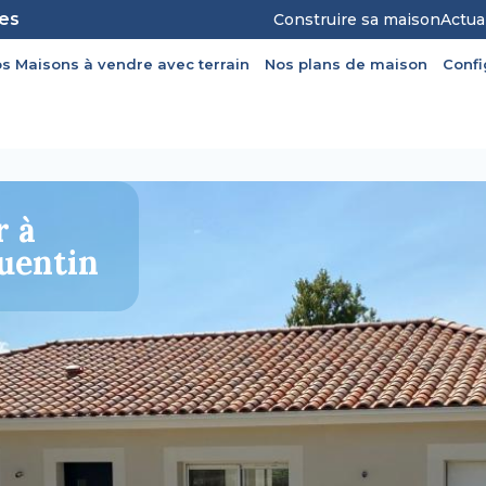
les
Construire sa maison
Actua
s Maisons à vendre avec terrain
Nos plans de maison
Conf
r à
Quentin