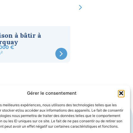
son à bâtir à
Maison à bâtir 
rquay
lardin Saint La
 000 €
142 000 €
²
85m²
Gérer le consentement
les meilleures expériences, nous utilisons des technologies telles que les
teurs
Nous suivre
 stocker et/ou accéder aux informations des appareils. Le fait de consentir
teur maison Périgueux
ologies nous permettra de traiter des données telles que le comportement
n ou les ID uniques sur ce site. Le fait de ne pas consentir ou de retirer son
teur maison Bergerac
 peut avoir un effet négatif sur certaines caractéristiques et fonctions.
eur maison Sarlat