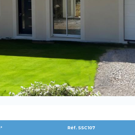
²
Réf. SSC107