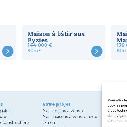
Maison à bâtir aux
Mai
Eyzies
Ma
144 000 €
136
90m²
80m
Pour offrir 
es
Votre projet
Nos Sec
cookies pour
égales
Nos terrains à vendre
Construc
à ces techn
de navigatio
cter
Nos maisons à vendre avec
Construc
consentement
e constructions
terrain
Construct