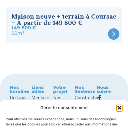
Maison neuve + terrain à Coursac
– À partir de 149 800 €
149 800 €
90m²
Nos
Liens
Votre
Nos
Nous
horaires
utiles
projet
Secteurs
suivre
Du lundi
Mentions
Nos
Constructeur
au jeudi
légales
terrains à
maison
Gérer le consentement
8h30 –
Nous
vendre
Périgueux
12h00 |
contacter
Nos
Constructeur
Pour offrir les meilleures expériences, nous utilisons des technologies
13h30 –
Garanties
maisons à
maison
telles que les cookies pour stocker et/ou accéder aux informations des
18h00
de
vendre
Bergerac