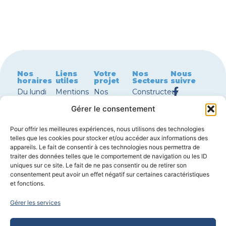
Nos
Liens
Votre
Nos
Nous
horaires
utiles
projet
Secteurs
suivre
Du lundi
Mentions
Nos
Constructeur
au jeudi
légales
terrains à
maison
Gérer le consentement
8h30 –
Nous
vendre
Périgueux
12h00 |
contacter
Nos
Constructeur
Pour offrir les meilleures expériences, nous utilisons des technologies
13h30 –
Garanties
maisons à
maison
telles que les cookies pour stocker et/ou accéder aux informations des
18h00
de
vendre
Bergerac
appareils. Le fait de consentir à ces technologies nous permettra de
Vendredi
constructions
avec
Constructeur
traiter des données telles que le comportement de navigation ou les ID
8h30 –
Réglementations
terrain
maison
uniques sur ce site. Le fait de ne pas consentir ou de retirer son
consentement peut avoir un effet négatif sur certaines caractéristiques
12h00 |
environnementales
Nos plans
Sarlat
et fonctions.
14h00 –
de maison
Constructeur
17h30
Configurer
maison
Gérer les services
ma
Boulazac
Samedi
maison
Constructeur
sur