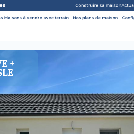
les
Construire sa maison
Actua
s Maisons à vendre avec terrain
Nos plans de maison
Conf
E +
SLE