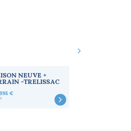
ISON NEUVE +
MAISON NEUVE
RRAIN -TRELISSAC
TERRAIN - SO
395 €
168 000 €
²
95m²