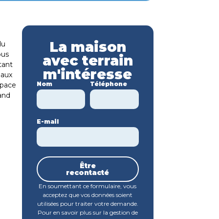
La maison
du
ous
avec terrain
tant
m'intéresse
 aux
Nom
Téléphone
space
rand
E-mail
t
Être
recontacté
En soumettant ce formulaire, vous
acceptez que vos données soient
utilisées pour traiter votre demande.
Pour en savoir plus sur la gestion de