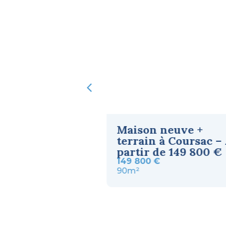
N NEUVE -
Maison neuve +
CEVINEL
terrain à Coursac –
partir de 149 800 €
€
149 800 €
90m²