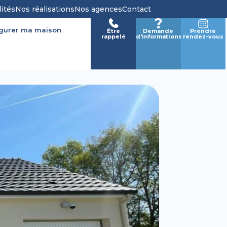
lités
Nos réalisations
Nos agences
Contact
igurer ma maison
Être
Demande
Prendre
rappelé
d'informations
rendez-vous