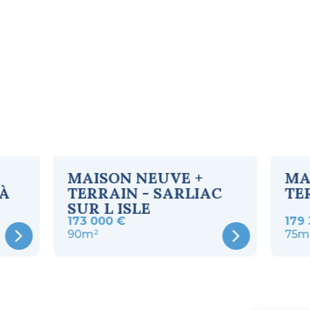
MAISON NEUVE +
MA
 À
TERRAIN - SARLIAC
TE
SUR L ISLE
173 000 €
179 
90m²
75m