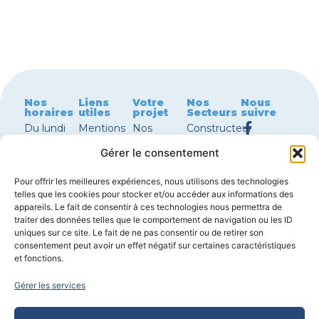
Nos
Liens
Votre
Nos
Nous
horaires
utiles
projet
Secteurs
suivre
Du lundi
Mentions
Nos
Constructeur
au jeudi
légales
terrains à
maison
Gérer le consentement
8h30 –
Nous
vendre
Périgueux
12h00 |
contacter
Nos
Constructeur
Pour offrir les meilleures expériences, nous utilisons des technologies
13h30 –
Garanties
maisons à
maison
telles que les cookies pour stocker et/ou accéder aux informations des
18h00
de
vendre
Bergerac
appareils. Le fait de consentir à ces technologies nous permettra de
Vendredi
constructions
avec
Constructeur
traiter des données telles que le comportement de navigation ou les ID
8h30 –
Réglementations
terrain
maison
uniques sur ce site. Le fait de ne pas consentir ou de retirer son
consentement peut avoir un effet négatif sur certaines caractéristiques
12h00 |
environnementales
Nos plans
Sarlat
et fonctions.
14h00 –
de maison
Constructeur
17h30
Configurer
maison
Gérer les services
ma
Boulazac
Samedi
maison
Constructeur
sur