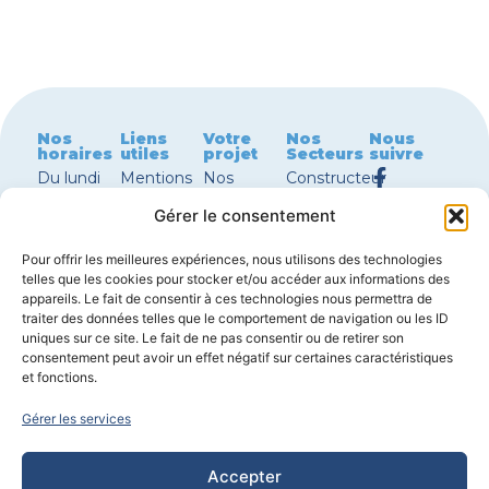
Nos
Liens
Votre
Nos
Nous
horaires
utiles
projet
Secteurs
suivre
Du lundi
Mentions
Nos
Constructeur
au jeudi
légales
terrains à
maison
Gérer le consentement
8h30 –
Nous
vendre
Périgueux
12h00 |
contacter
Nos
Constructeur
Pour offrir les meilleures expériences, nous utilisons des technologies
13h30 –
Garanties
maisons à
maison
telles que les cookies pour stocker et/ou accéder aux informations des
18h00
de
vendre
Bergerac
appareils. Le fait de consentir à ces technologies nous permettra de
Vendredi
constructions
avec
Constructeur
traiter des données telles que le comportement de navigation ou les ID
8h30 –
Réglementations
terrain
maison
uniques sur ce site. Le fait de ne pas consentir ou de retirer son
consentement peut avoir un effet négatif sur certaines caractéristiques
12h00 |
environnementales
Nos plans
Sarlat
et fonctions.
14h00 –
de maison
Constructeur
17h30
Configurer
maison
Gérer les services
ma
Boulazac
Samedi
maison
Constructeur
sur
Accepter
maison