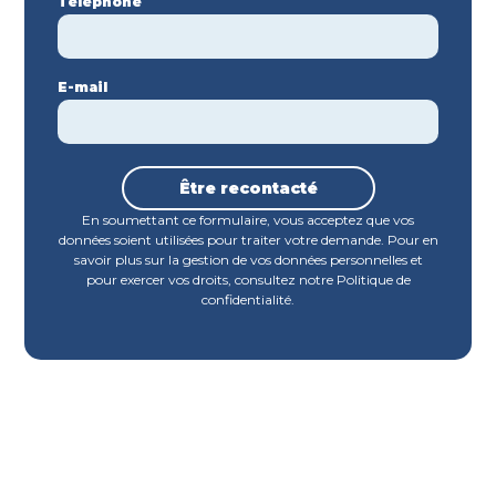
Téléphone
E-mail
Être recontacté
En soumettant ce formulaire, vous acceptez que vos
données soient utilisées pour traiter votre demande. Pour en
savoir plus sur la gestion de vos données personnelles et
pour exercer vos droits, consultez notre Politique de
confidentialité.