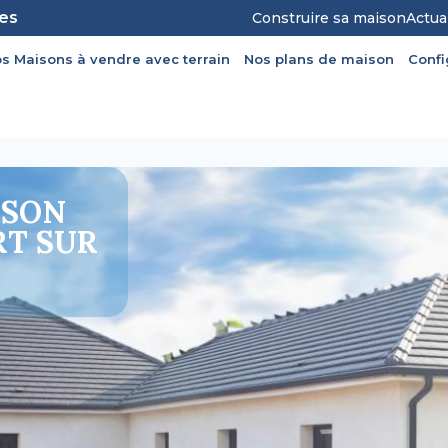
les
Construire sa maison
Actua
s Maisons à vendre avec terrain
Nos plans de maison
Conf
ISON
T SUR