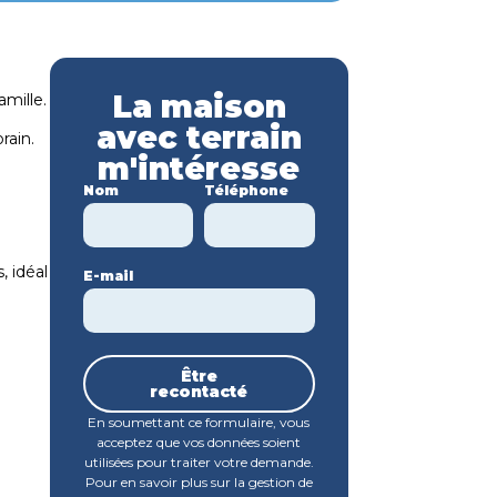
La maison
amille.
avec terrain
rain.
m'intéresse
Nom
Téléphone
 idéal
E-mail
Être
recontacté
En soumettant ce formulaire, vous
acceptez que vos données soient
utilisées pour traiter votre demande.
Pour en savoir plus sur la gestion de