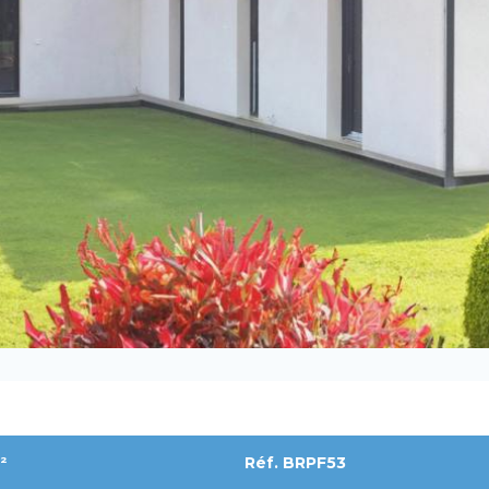
²
Réf. BRPF53