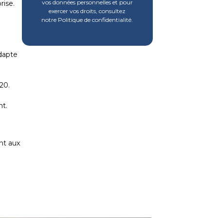
vos données personnelles et pour
rise.
exercer vos droits, consultez
notre Politique de confidentialité.
adapte
20.
nt.
nt aux