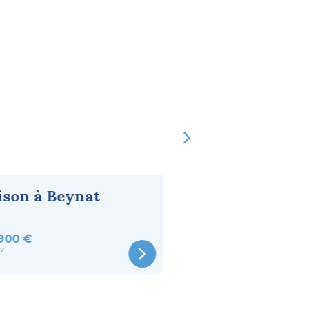
son à Beynat
Maison de 90 m
Noailles
900 €
180 100 €
²
90m²