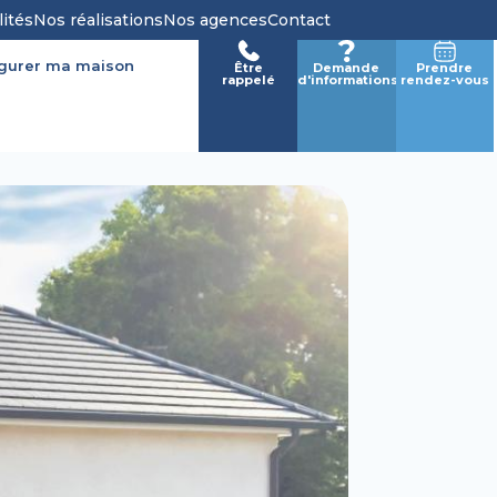
lités
Nos réalisations
Nos agences
Contact
igurer ma maison
Être
Demande
Prendre
rappelé
d'informations
rendez-vous