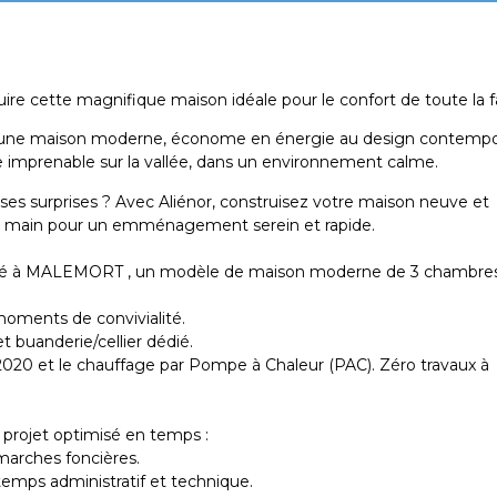
ire cette magnifique maison idéale pour le confort de toute la f
e d’une maison moderne, économe en énergie au design contempo
e imprenable sur la vallée, dans un environnement calme.
es surprises ? Avec Aliénor, construisez votre maison neuve et
 en main pour un emménagement serein et rapide.
itué à MALEMORT , un modèle de maison moderne de 3 chambres,
 moments de convivialité.
et buanderie/cellier dédié.
2020 et le chauffage par Pompe à Chaleur (PAC). Zéro travaux à
 projet optimisé en temps :
démarches foncières.
 temps administratif et technique.