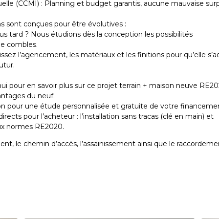
uelle (CCMI) : Planning et budget garantis, aucune mauvaise surp
 sont conçues pour être évolutives :
s tard ? Nous étudions dès la conception les possibilités
de combles.
issez l’agencement, les matériaux et les finitions pour qu’elle s’
utur.
hui pour en savoir plus sur ce projet terrain + maison neuve RE20
antages du neuf.
tion pour une étude personnalisée et gratuite de votre financeme
rects pour l’acheteur : l’installation sans tracas (clé en main) et
 aux normes RE2020.
ent, le chemin d’accès, l’assainissement ainsi que le raccordeme