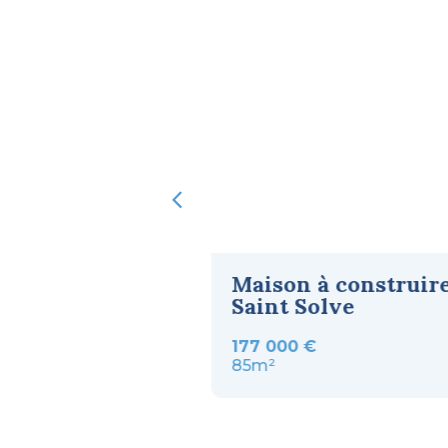
à construire à
Maison à construir
Saint Solve
€
177 000 €
85m²